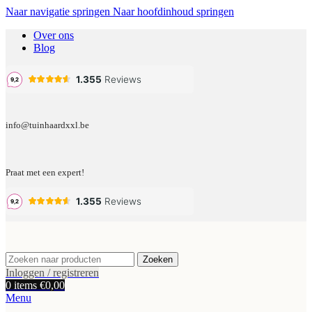
Naar navigatie springen
Naar hoofdinhoud springen
Over ons
Blog
info@tuinhaardxxl.be
Praat met een expert!
Zoeken
Inloggen / registreren
0
items
€
0,00
Menu